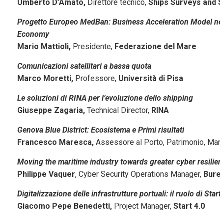
Umberto D’Amato,
Direttore tecnico,
Ships Surveys and 
Progetto Europeo MedBan: Business Acceleration Model nel
Economy
Mario Mattioli,
Presidente,
Federazione del Mare
Comunicazioni satellitari a bassa quota
Marco Moretti,
Professore,
Università di Pisa
Le soluzioni di RINA per l’evoluzione dello shipping
Giuseppe Zagaria,
Technical Director,
RINA
Genova Blue District: Ecosistema e Primi risultati
Francesco Maresca,
Assessore al Porto, Patrimonio, Ma
Moving the maritime industry towards greater cyber resilie
Philippe Vaquer
, Cyber Security Operations Manager,
Bure
Digitalizzazione delle infrastrutture portuali: il ruolo di Star
Giacomo Pepe Benedetti,
Project Manager,
Start 4.0