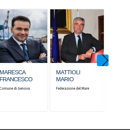
MAUR
MARESCA
MATTIOLI
SALVA
FRANCESCO
MARIO
CNR-INM
Comune di Genova
Federazione del Mare