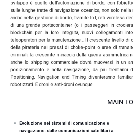
sviluppo è quello dell’automazione di bordo, con l’obietti
sulle lunghe tratte di navigazione oceanica, non solo nell
anche nella gestione di bordo, tramite IoT, reti wireless ded
di una grande portacontainer (o i passeggeri in crocier
blockchain per la loro integrità, nuovi collegamenti int
teleoperatori per la manutenzione… Il crescente livello di
della pirateria nei pressi di choke-point o aree di transi
criminali, la crescmte minaccia della guerra asimmetrica no
anche lo shipping commerciale dovrà muoversi in un am
posizionamento e nella navigazione, da più trent’anni
Positioning, Navigation and Timing diventeranno familiar
robotizzati. E droni e anti-droni ovunque.
MAIN TO
Evoluzione nei sistemi di comunicazione e
navigazione: dalle comunicazioni satellitari a